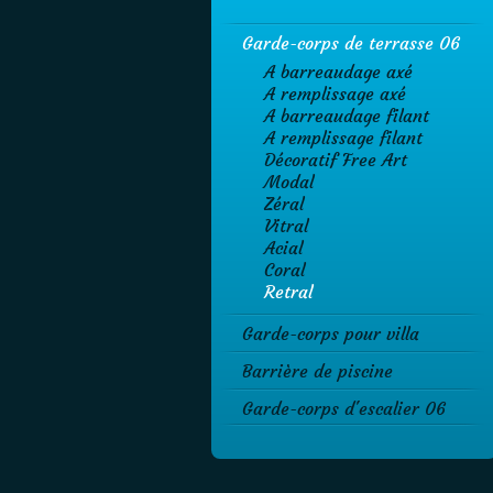
Garde-corps de terrasse 06
A barreaudage axé
A remplissage axé
A barreaudage filant
A remplissage filant
Décoratif Free Art
Modal
Zéral
Vitral
Acial
Coral
Retral
Garde-corps pour villa
Barrière de piscine
Garde-corps d'escalier 06