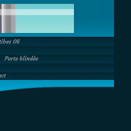
tibes 06
Porte blindée
act