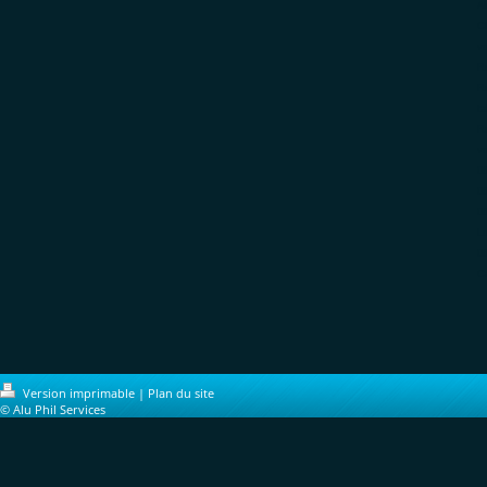
Al
Ch
vo
Re
Re
ta
R
vo
06
0
06
Lo
06
Ca
Version imprimable
|
Plan du site
© Alu Phil Services