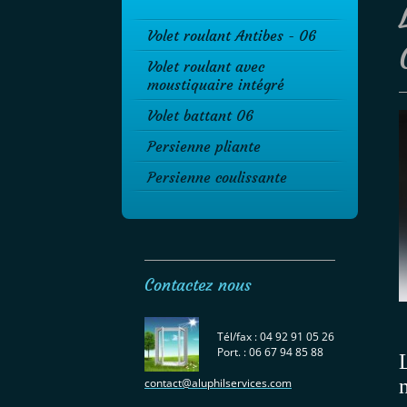
Volet roulant Antibes - 06
Volet roulant avec
moustiquaire intégré
Volet battant 06
Persienne pliante
Persienne coulissante
Contactez nous
Tél/fax : 04 92 91 05 26
Port. : 06 67 94 85 88
contact@aluphilservices.com