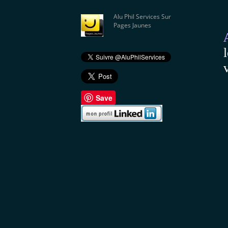
Alu Phil Services Sur
Pages Jaunes
Save