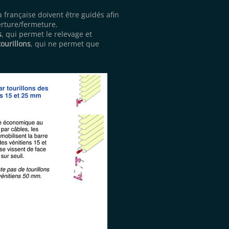
 française doivent être guidés afin
erture/fermeture.
s
, qui permet le relevage et
tourillons
,
qui ne permet que