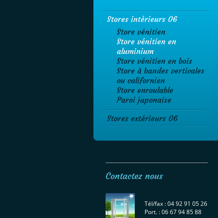
Stores intérieurs 06
Store vénitien
Store vénitien en
aluminium
Store vénitien en bois
Store à bandes verticales
ou californien
Store enroulable
Paroi japonaise
Stores extérieurs 06
Contactez nous
Tél/fax : 04 92 91 05 26
Port. : 06 67 94 85 88