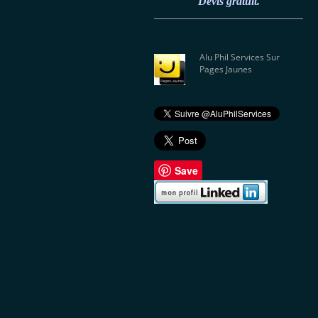
Devis gratuit.
Alu Phil Services Sur
Pages Jaunes
Save