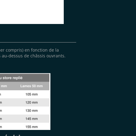
ier compris) en fonction de la
s au-dessus de ch
â
ssis ouvrants.