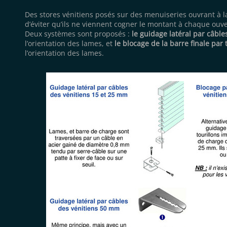
Des stores vénitiens posés sur des menuiseries ouvrant à la
d’éviter qu’ils ne viennent cogner le montant à chaque ouv
Deux systèmes sont proposés :
le guidage lat
é
ral
par c
â
ble
l’orientation des lames, et
le blocage de la barre finale par 
l’orientation des lames.