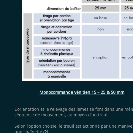
Monocommande vénitien 15 – 25 & 50 mm
L’orientation et le relevage des lames se font dans une mê
séquence de mouvement, au moyen d’un treuil.
Selon l’option choisie, le treuil est actionné par une manive
une chaînette
(2)
.