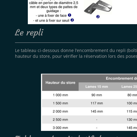
Le repli
Le tableau ci-dessous donne l
’
encombrement du repli (bo
î
t
hauteur du store, pour v
é
rifier la r
é
servation lors des pose