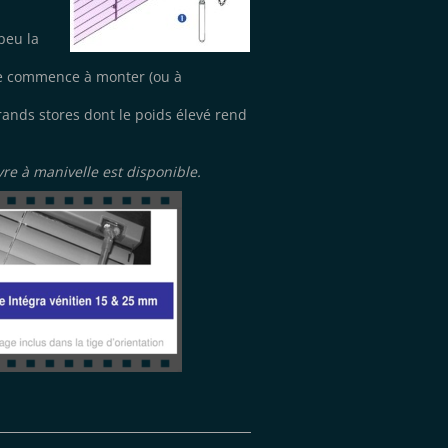
peu la
ore commence à monter (ou à
ands stores dont le poids élevé rend
re à manivelle est disponible.