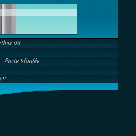
tibes 06
Porte blindée
act