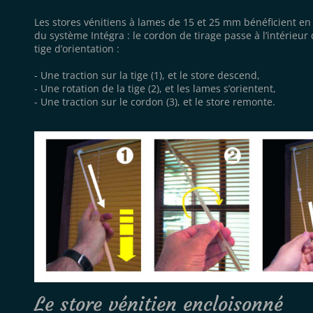
Les stores vénitiens à lames de 15 et 25 mm bénéficient en
du système Intégra : le cordon de tirage passe à l’intérieur 
tige d’orientation :
- Une traction sur la tige (1), et le store descend,
- Une rotation de la tige (2), et les lames s’orientent,
- Une traction sur le cordon (3), et le store remonte.
Le store vénitien encloisonné