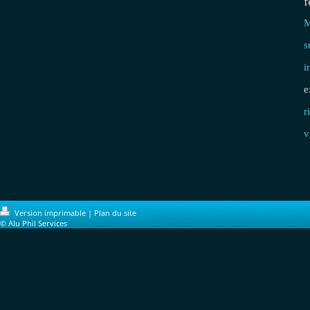
f
M
s
i
e
r
v
Version imprimable
|
Plan du site
© Alu Phil Services